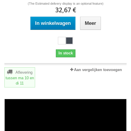
(The Estimated delivery display is an optional feature)
32,67 €
In winkelwagen
Meer
In stock
Aan vergelijken toevoegen
Aflevering
tussen ma 10
en
di 11