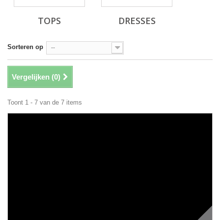
TOPS
DRESSES
Sorteren op
--
Vergelijken (
0
)
Toont 1 - 7 van de 7 items