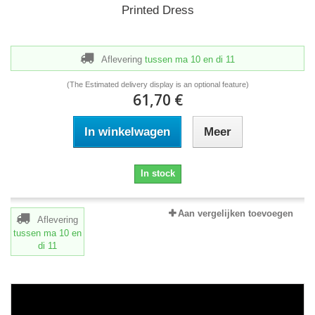
Printed Dress
Aflevering
tussen ma 10
en di 11
(The Estimated delivery display is an optional feature)
61,70 €
In winkelwagen
Meer
In stock
Aan vergelijken toevoegen
Aflevering
tussen ma 10
en
di 11