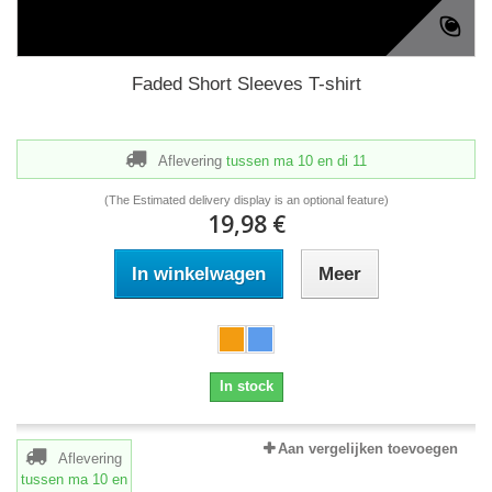
Faded Short Sleeves T-shirt
Aflevering
tussen ma 10
en di 11
(The Estimated delivery display is an optional feature)
19,98 €
In winkelwagen
Meer
In stock
Aan vergelijken toevoegen
Aflevering
tussen ma 10
en