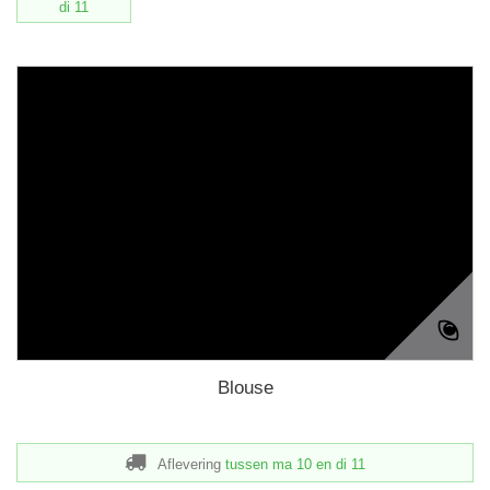
di 11
Blouse
Aflevering
tussen ma 10
en di 11