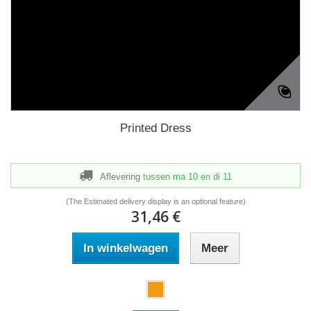
Printed Dress
Aflevering
tussen ma 10
en di 11
(The Estimated delivery display is an optional feature)
31,46 €
In winkelwagen
Meer