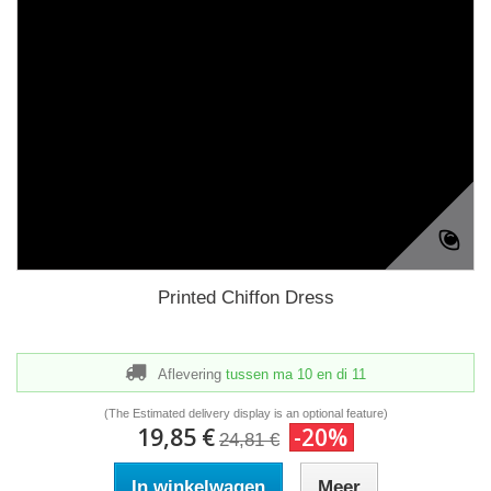
Printed Chiffon Dress
Aflevering
tussen ma 10
en di 11
(The Estimated delivery display is an optional feature)
19,85 €
-20%
24,81 €
In winkelwagen
Meer