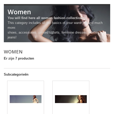
Women
You will find here all woman fashion collections.
This category includes all the basics of your wardrobe and much
more:
shoes, accessories, printed t-shirts, feminine dresses, women's
jeans!
WOMEN
Er zijn 7 producten
Subcategorieën