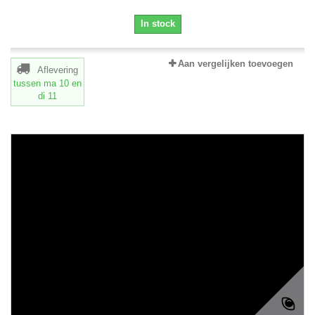
In stock
Aan vergelijken toevoegen
Aflevering
tussen ma 10
en
di 11