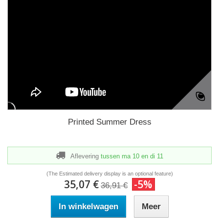
Printed Summer Dress
Aflevering
tussen ma 10
en di 11
(The Estimated delivery display is an optional feature)
35,07 €
-5%
36,91 €
In winkelwagen
Meer