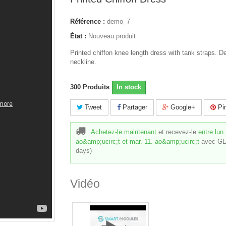
Référence :
demo_7
État :
Nouveau produit
Printed chiffon knee length dress with tank straps. D
neckline.
300
Produits
In stock
Tweet
Partager
Google+
Pin
Achetez-le maintenant
et recevez-le
entre lun.
ao&amp;ucirc;t et mar. 11. ao&amp;ucirc;t
avec GL
days)
Vidéo