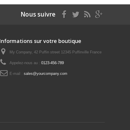
Nous suivre
Informations sur votre boutique
My Company, 42 Puffin street 12345 Puffinville France
Appelez-nous au :
0123-456-789
E-mail :
sales@yourcompany.com