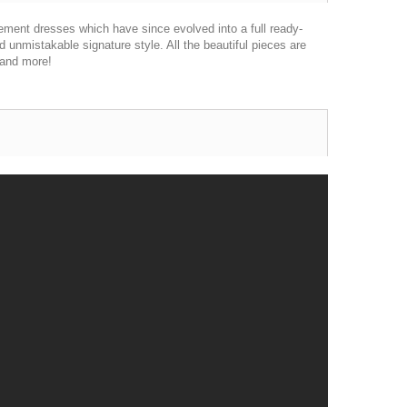
ement dresses which have since evolved into a full ready-
d unmistakable signature style. All the beautiful pieces are
 and more!