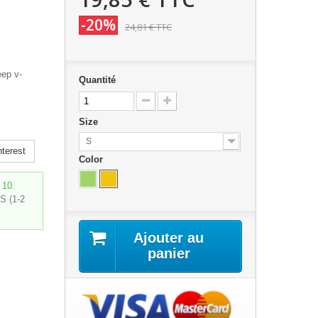
-20%
24,81 €
TTC
eep v-
Quantité
Size
S
terest
Color
 10.
S (1-2
Ajouter au
panier