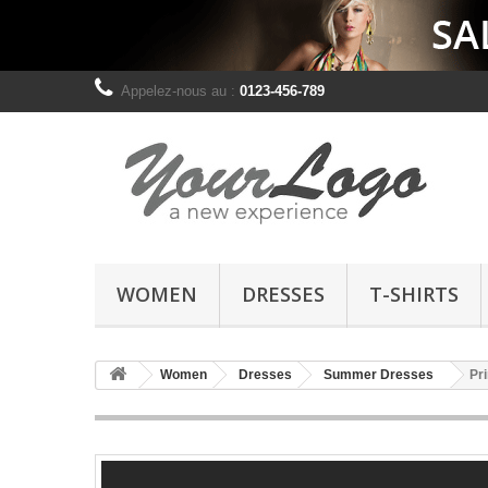
Appelez-nous au :
0123-456-789
WOMEN
DRESSES
T-SHIRTS
Women
Dresses
Summer Dresses
Pr