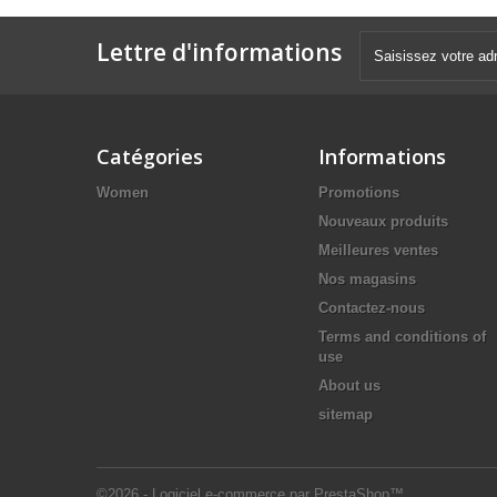
Lettre d'informations
Catégories
Informations
Women
Promotions
Nouveaux produits
Meilleures ventes
Nos magasins
Contactez-nous
Terms and conditions of
use
About us
sitemap
©2026 - Logiciel e-commerce par PrestaShop™