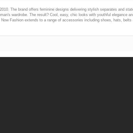
2010. The brand offers feminine designs delivering stylish separates and stat
 woman's wardrobe. The result? Cool, easy, chic looks with youthful elegance an
. Now Fashion extends to a range of accessories including shoes, hats, belts